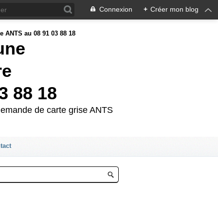
Connexion
+
Créer mon blog
'une
re
3 88 18
e demande de carte grise ANTS
tact