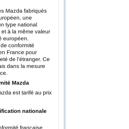
les Mazda fabriqués
uropéen, une
 un type national
et à la même valeur
té européen.
 de conformité
’en France pour
eté de l’étranger. Ce
ais dans la mesure
nce.
ormité Mazda
azda est tarifé au prix
tification nationale
onformité française