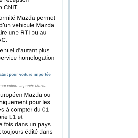
o CNIT.
onformité Mazda permet
on d’un véhicule Mazda
aire une RTI ou au
AC.
tiel d’autant plus
e service homologation
 pour voiture importée Mazda
é Européen Mazda ou
niquement pour les
és à compter du 01
rie L1 et
e fois dans un pays
toujours édité dans