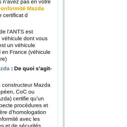
us n’avez pas en votre
 conformité Mazda
certificat d
de l’ANTS est
e véhicule dont vous
est un véhicule
l en France (véhicule
re)
azda
: De quoi s’agit-
du constructeur Mazda
ropéen, CoC ou
azda) certifie qu’un
specte procédures et
ère d’homologation
nformité avec les
 et de sécurités.