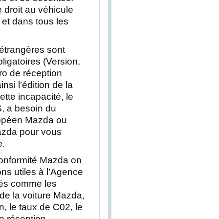
 droit au véhicule
 et dans tous les
 étrangères sont
igatoires (Version,
ro de réception
si l’édition de la
ette incapacité, le
S, a besoin du
uropéen Mazda ou
Mazda pour vous
e.
e conformité Mazda on
ons utiles à l’Agence
sés comme les
de la voiture Mazda,
n, le taux de C02, le
e réception