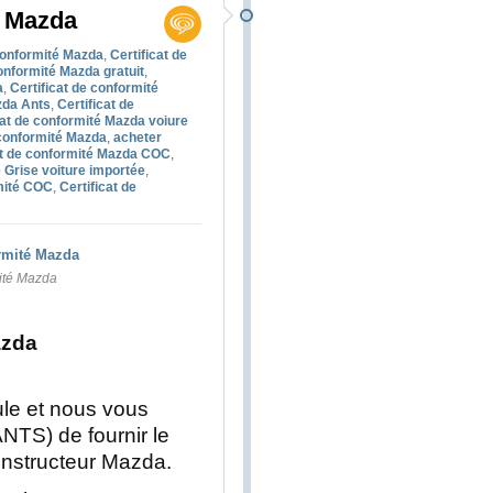
é Mazda
 conformité Mazda
,
Certificat de
conformité Mazda gratuit
,
a
,
Certificat de conformité
zda Ants
,
Certificat de
cat de conformité Mazda voiure
 conformité Mazda
,
acheter
at de conformité Mazda COC
,
 Grise voiture importée
,
rmité COC
,
Certificat de
mité Mazda
azda
le et nous vous
ANTS) de fournir le
constructeur Mazda.