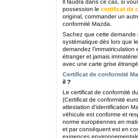
Il faudra dans ce cas, si vo
possession le
certificat de
original, commander un autre 
conformité Mazda.
Sachez que cette demande 
systématique dès lors que l
demandez l’immatriculation 
étranger et jamais immatérie
avec une carte grise étrangè
Certificat de conformité M
il ?
Le certificat de conformité 
(Certificat de conformité eu
attestation d’identification M
véhicule est conforme et re
norme européennes en mati
et par conséquent est en co
exigences environnementales