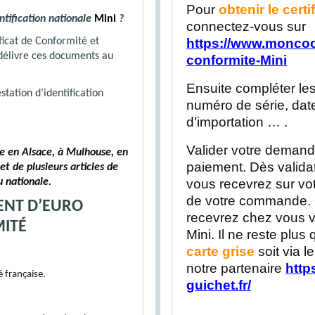
Pour
obtenir le cert
ntification nationale
Mini
?
connectez-vous sur
https://www.moncoc.f
ificat de Conformité et
 délivre ces documents au
conformite-Mini
Ensuite compléter les
tation d’identification
numéro de série, date
d’importation … .
Valider votre deman
e en Alsace, à Mulhouse, en
paiement. Dès valid
et de plusieurs articles de
vous recevrez sur votr
u nationale.
de votre commande. 
ENT D’EURO
recevrez chez vous vo
ITÉ
Mini. Il ne reste plus 
carte grise
soit via l
notre partenaire
http
 française.
guichet.fr/