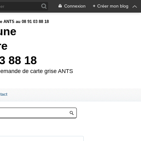
Connexion
+
Créer mon blog
'une
re
3 88 18
e demande de carte grise ANTS
tact