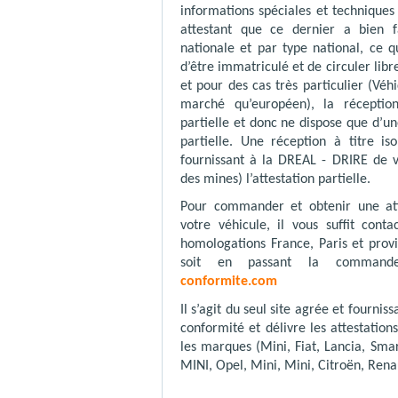
informations spéciales et technique
attestant que ce dernier a bien fa
nationale et par type national, ce 
d’être immatriculé et de circuler li
et pour des cas très particulier (Véh
marché qu’européen), la réceptio
partielle et donc ne dispose que d’une
partielle. Une réception à titre is
fournissant à la DREAL - DRIRE de v
des mines) l’attestation partielle.
Pour commander et obtenir une att
votre véhicule, il vous suffit conta
homologations France, Paris et provi
soit en passant la comman
conformite.com
Il s’agit du seul site agrée et fourniss
conformité et délivre les attestations
les marques (Mini, Fiat, Lancia, Sma
MINI, Opel, Mini, Mini, Citroën, Rena