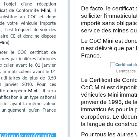
 l’objet d’une réception
De facto, le certifica
ficat de Conformité
Mini
, il
solliciter l’immatricul
 substitue au COC et donc
importé sans obligati
de votre véhicule importé
service des mines ou
, il est fréquent de voir des
aire CE et donc ne dispose
Le CoC Mini est donc 
Mini
).
n’est délivré que par
acer le COC certificat de
France.
tures particulières fabriqués
iculer avant le 01 janvier
Certificat de
 immatriculées avant le 01
utilitaires de plus de 3,50
Le Certificat de Con
1 janvier 2010. Pour ces
CoC Mini est disponi
rmité européen
Mini
, il sera
véhicules Mini immat
ntification à un type national
janvier de 1996, de l
ficiel ayant la même valeur
immatriculés pour la
 uniquement qu’en France
européens. Le docume
la langue du construc
Pour tous les autres 
station de conformité