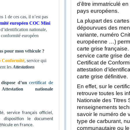
d’être immatriculé en
pays européens.
 1 de ces cas, il n’est pas
La plupart des cartes
formité européen COC
Mini
dépourvues des menti
d’identification nationale,
variante, numéro Cni
de conformité européen
européenne …) permett
carte grise française.
pas pour mon véhicule ?
service carte grise d
 Conformité
, service qui
Certificat de Confor
ent les
Attestations
attestation d’identific
carte grise définitive.
e dispose d’un
certificat de
En effet, sur le certif
testation nationale
retrouve toutes les in
Nationale des Titres
renseignements techn
, service français officiel,
savoir le numéro de v
 disposition le document
type de carburant, n
éhicule en France.
communautaire ou le