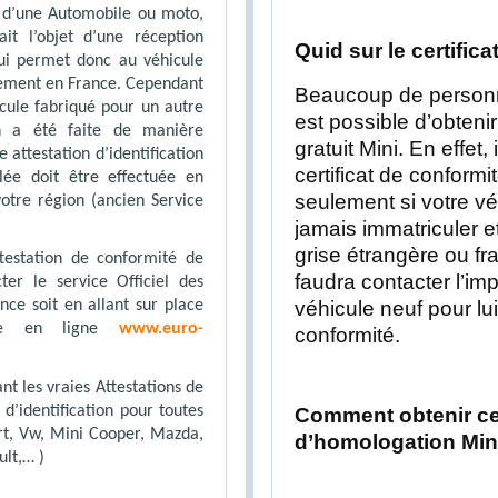
s d’une Automobile ou moto,
it l’objet d’une réception
Quid sur le certifica
qui permet donc au véhicule
brement en France. Cependant
Beaucoup de personne
icule fabriqué pour un autre
est possible d’obtenir
n a été faite de manière
gratuit Mini. En effet,
 attestation d’identification
certificat de conformi
olée doit être effectuée en
seulement si votre véh
otre région (ancien Service
jamais immatriculer e
grise étrangère ou fr
estation de conformité de
faudra contacter l’im
cter le service Officiel des
véhicule neuf pour lui
nce soit en allant sur place
de en ligne
www.euro-
conformité.
ant les vraies Attestations de
 d’identification pour toutes
Comment obtenir c
rt, Vw, Mini Cooper, Mazda,
d’homologation Min
ult,… )