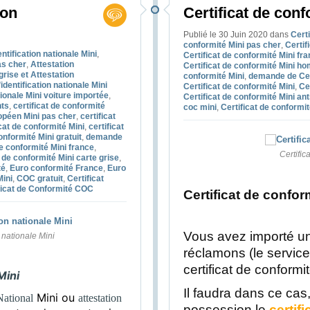
ion
Certificat de conf
Publié le 30 Juin 2020
dans
Certi
conformité Mini pas cher
,
Certif
entification nationale Mini
,
Certificat de conformité Mini fr
as cher
,
Attestation
Certificat de conformité Mini h
grise et Attestation
conformité Mini
,
demande de Cert
identification nationale Mini
Certificat de conformité Mini
,
Ce
tionale Mini voiture importée
,
Certificat de conformité Mini an
nts
,
certificat de conformité
coc mini
,
Certificat de conformi
ropéen Mini pas cher
,
certificat
icat de conformité Mini
,
certificat
onformité Mini gratuit
,
demande
de conformité Mini france
,
Certific
t de conformité Mini carte grise
,
té
,
Euro conformité France
,
Euro
Mini
,
COC gratuit
,
Certificat
ficat de Conformité COC
Certificat de confor
Vous avez importé un
n nationale Mini
réclamons (le service
certificat de conformi
Mini
Il faudra dans ce cas
Mini
ou
 National
attestation
possession le
certif