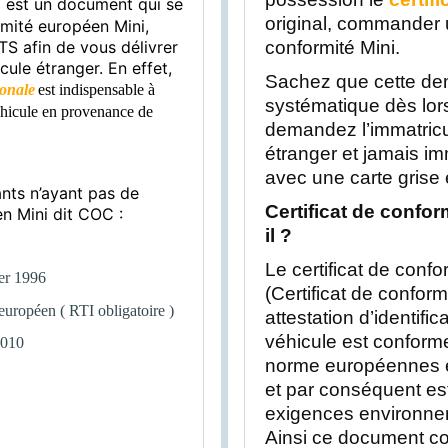
est un document qui se
i
original, commander u
ormité européen
Mini
,
conformité Mini.
S afin de vous délivrer
cule étranger. En effet,
Sachez que cette de
ionale
est indispensable à
systématique dès lor
éhicule en provenance de
demandez l’immatricu
étranger et jamais im
avec une carte grise 
ants n’ayant pas de
Certificat de conform
en Mini
dit COC :
il ?
Le certificat de confo
ier 1996
(Certificat de confo
uropéen ( RTI obligatoire )
attestation d’identific
véhicule est conform
2010
norme européennes e
et par conséquent es
exigences environnem
Ainsi ce document con