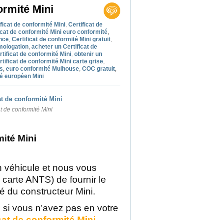
ormité Mini
ficat de conformité Mini
,
Certificat de
icat de conformité Mini euro conformité
,
ance
,
Certificat de conformité Mini gratuit
,
omologation
,
acheter un Certificat de
ificat de conformité Mini
,
obtenir un
rtificat de conformité Mini carte grise
,
ts
,
euro conformité Mulhouse
,
COC gratuit
,
té européen Mini
at de conformité Mini
mité Mini
 véhicule et nous vous
 carte ANTS) de fournir le
té du constructeur Mini.
, si vous n’avez pas en votre
icat de conformité Mini