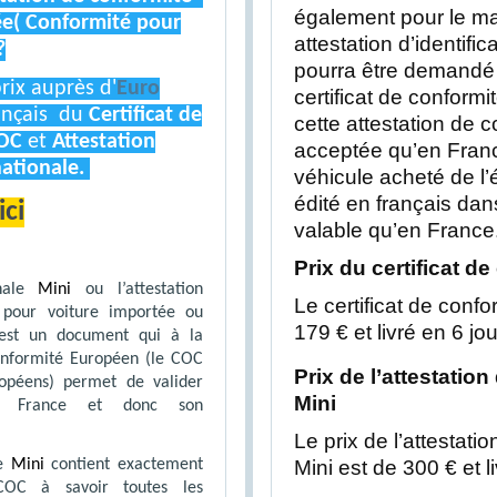
également pour le m
ée( Conformité pour
attestation d’identifi
?
pourra être demandé 
rix auprès d'
Euro
certificat de conform
rançais du
Certificat de
cette attestation de c
OC
et
Attestation
acceptée qu’en Franc
nationale.
véhicule acheté de l
édité en français dans
ici
valable qu’en France
Prix du certificat d
onale
Mini
ou l’attestation
Le certificat de confor
l pour voiture importée ou
179 € et livré en 6 jou
e est un document qui à la
onformité Européen (le COC
Prix de l’attestation
ropéens) permet de valider
Mini
en France et donc son
Le prix de l’attestati
Mini est de 300 € et 
le
Mini
contient exactement
COC à savoir toutes les