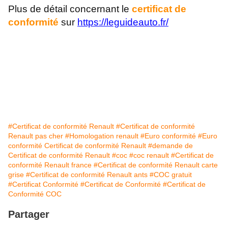
Plus de détail concernant le
certificat de
conformité
sur
https://leguideauto.fr/
Attestation identification Renault, Certificat Conformité Renault, Certificat Conformité, Certificat de Conformité, Certificat de
Conformité automobile, certificat de conformité en ligne, Certificat de Conformité européen, certificat de conformité
européen Renault gratuit, certificat de conformité Renault, certificat de conformité Renault gratuit, Certificat de Conformité
voiture, coc, coc conformité Renault, COC gratuit, coc Renault, comment obtenir un certificat de conformité Renault, demande
de coc Renault, demande de conformité RENAULT France, dreal Renault, homologation Renault, Renault France, Renault
France service client, RTI Renault
#Certificat de conformité Renault
#Certificat de conformité
Renault pas cher
#Homologation renault
#Euro conformité
#Euro
conformité Certificat de conformité Renault
#demande de
Certificat de conformité Renault
#coc
#coc renault
#Certificat de
conformité Renault france
#Certificat de conformité Renault carte
grise
#Certificat de conformité Renault ants
#COC gratuit
#Certificat Conformité
#Certificat de Conformité
#Certificat de
Conformité COC
Partager