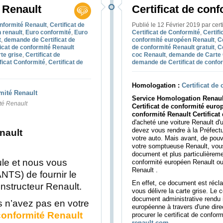
é Renault
Certificat de con
onformité Renault
,
Certificat de
Publié le 12 Février 2019 par cert
 renault
,
Euro conformité
,
Euro
Certificat de Conformité
,
Certif
t
,
demande de Certificat de
conformité européen Renault
,
C
ficat de conformité Renault
de conformité Renault gratuit
,
C
rte grise
,
Certificat de
coc Renault
,
demande de Carte 
ficat Conformité
,
Certificat de
demande de Certificat de confo
Homologation :
Certificat de
Service Homologation Renault
ité Renault
Certificat de conformité euro
conformité Renault Certificat
d'acheté une voiture Renault d
devez vous rendre à la Préfectur
nault
votre auto. Mais avant, de pouvoi
votre somptueuse Renault, vous
document et plus particulièrem
le et nous vous
conformité européen Renault ou 
Renault .
ANTS) de fournir le
En effet, ce document est récla
onstructeur Renault.
vous délivre la carte grise. Le 
document administrative rendu i
us n’avez pas en votre
européenne à travers d'une direc
 conformité Renault
procurer le certificat de confor
renault.com