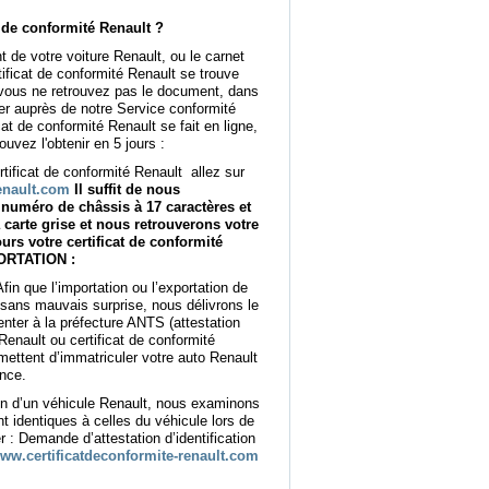
 de conformité Renault ?
nt de votre voiture Renault, ou le carnet
rtificat de conformité Renault se trouve
 vous ne retrouvez pas le document, dans
r auprès de notre Service conformité
at de conformité Renault se fait en ligne,
uvez l'obtenir en 5 jours :
tificat de conformité Renault allez sur
enault.com
Il suffit de nous
uméro de châssis à 17 caractères et
carte grise et nous retrouverons votre
urs votre certificat de conformité
ORTATION :
in que l’importation ou l’exportation de
t sans mauvais surprise, nous délivrons le
nter à la préfecture ANTS (attestation
Renault ou certificat de conformité
ettent d’immatriculer votre auto Renault
ance.
on d’un véhicule Renault, nous examinons
 identiques à celles du véhicule lors de
er : Demande d’attestation d’identification
ww.certificatdeconformite-renault.com