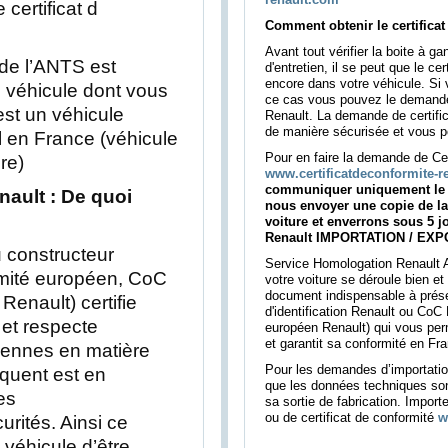
certificat d
Comment obtenir le certificat
Avant tout vérifier la boite à ga
de l’ANTS est
d'entretien, il se peut que le ce
encore dans votre véhicule. Si
e véhicule dont vous
ce cas vous pouvez le demande
est un véhicule
Renault. La demande de certific
de manière sécurisée et vous po
l en France (véhicule
Pour en faire la demande de Cer
re)
www.certificatdeconformite-r
communiquer uniquement le n
nault : De quoi
nous envoyer une copie de la 
voiture et enverrons sous 5 jo
Renault IMPORTATION / EXP
u constructeur
Service Homologation Renault Af
ormité européen, CoC
votre voiture se déroule bien e
document indispensable à prése
 Renault) certifie
d'identification Renault ou CoC 
 et respecte
européen Renault) qui vous perm
et garantit sa conformité en Fr
ennes en matière
Pour les demandes d’importati
quent est en
que les données techniques sont
es
sa sortie de fabrication. Import
ou de certificat de conformité
w
rités. Ainsi ce
 véhicule d’être