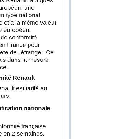
es Renault fabriqués
uropéen, une
 un type national
é et à la même valeur
té européen.
 de conformité
’en France pour
eté de l’étranger. Ce
ais dans la mesure
nce.
rmité Renault
nault est tarifé au
ours.
tification nationale
onformité française
ée en 2 semaines.