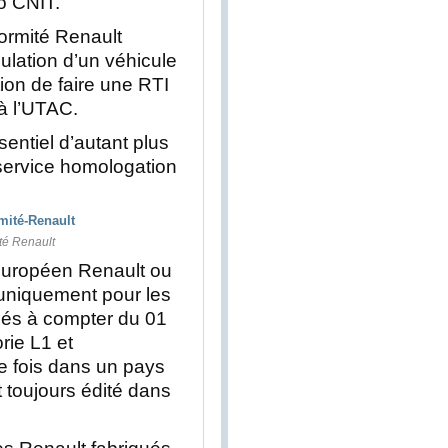
o CNIT.
formité Renault
culation d’un véhicule
ion de faire une RTI
à l’UTAC.
entiel d’autant plus
e service homologation
ité Renault
 Européen Renault ou
uniquement pour les
lés à compter du 01
rie L1 et
e fois dans un pays
toujours édité dans