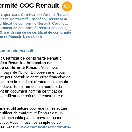
formité COC Renault
ifexport
dans
Certificat conformité Renault
,
icat de Conformité Européen
,
Certificat de
ertificat de conformité Renault
,
Certificat
ertificat de conformité Renault pas cher
,
Grise
,
demande de certificat de conformité
,
rmité Renault
,
Non classé
 conformité Renault
 Certificat de conformité Renault
péen Renault – Attestation de
 de conformité Renault
Vous avez
'un pays de l'Union Européenne et vous
e pour obtenir la carte grise française de
r faire le certificat d'immatriculation de
 devez fournir un certain nombre de
ent un document nommé certificat de
certificat de conformité constructeur
mé et obligatoire pour que la Préfecture
certificat de conformité Renault est un
ndispensable par les pays de l'union
tive. Aussi, il est très simple de se
mité Renault
www.certificatdeconformite-