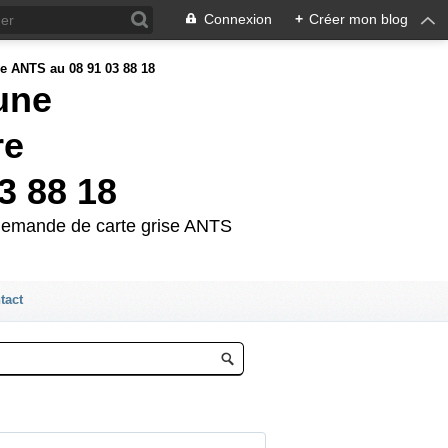
Connexion
+
Créer mon blog
'une
re
3 88 18
e demande de carte grise ANTS
tact