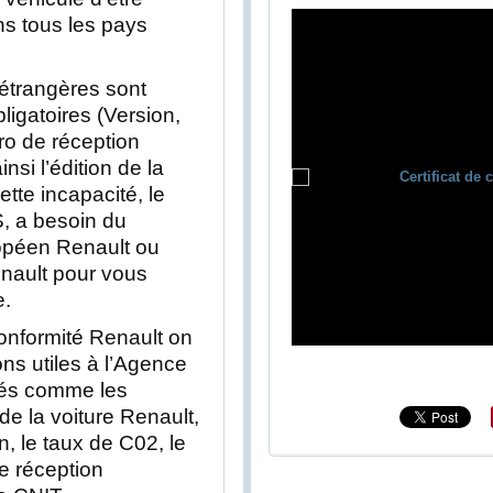
ns tous les pays
 étrangères sont
igatoires (Version,
ro de réception
si l’édition de la
ette incapacité, le
S, a besoin du
ropéen Renault ou
Renault pour vous
e.
 conformité Renault on
ons utiles à l’Agence
sés comme les
e la voiture Renault,
n, le taux de C02, le
e réception