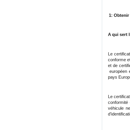
1: Obtenir
A qui sert 
Le certific
conforme et
et de certi
européen e
pays Europé
Le certifica
conformité 
véhicule ne
d’identifica