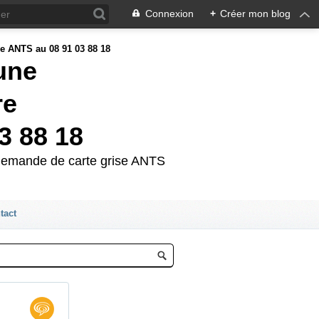
Connexion
+
Créer mon blog
'une
re
3 88 18
e demande de carte grise ANTS
tact