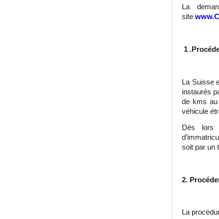
La demand
site
www.Ca
1 .Procéde
La Suisse es
instaurés p
de kms au 
véhicule ét
Dès lors
d’immatricu
soit par un
2. Procéde
La procédur