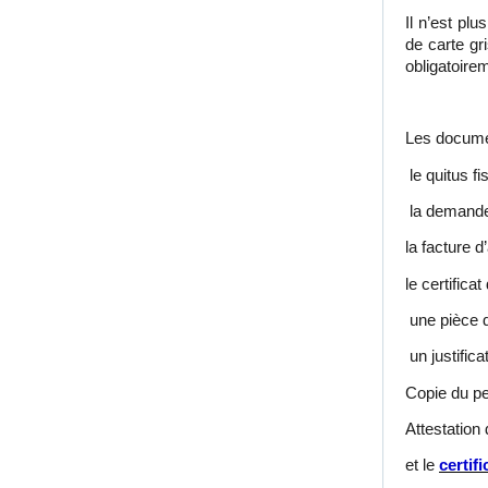
Il n’est pl
de carte gr
obligatoire
Les documen
le quitus fi
la demande 
la facture 
le certifica
une pièce d
un justifica
Copie du pe
Attestation
et le
certif