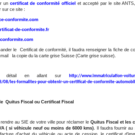
ir un
certificat de conformité officiel
et accepté par le site ANTS, 
sur ce site :
e-conformite.com
tificat-de-conformite.fr
conformite.com
der le Certificat de conformité, il faudra renseigner la fiche de
mail la copie du la carte grise Suisse (Carte grise suisse).
e détail en allant sur
http://www.immatriculation-voitu
8/08/les-formalites-pour-obtenir-un-certificat-de-conformite-automobi
le Quitus Fiscal ou Certificat Fiscal
e rendre au SIE de votre ville pour réclamer le
Quitus Fiscal et les 
VA ( si véhicule neuf ou moins de 6000 kms)
. Il faudra fournir a
acture d’achat du véhicule ou acte de cession, le certificat d’imm