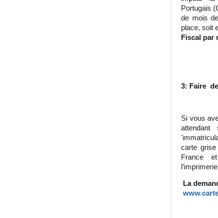
Portugais (C
de mois de
place, soit
Fiscal par 
3: Faire d
Si vous ave
attendant
'immatricu
carte grise
France et 
l’imprimerie
La demande
www.carteg