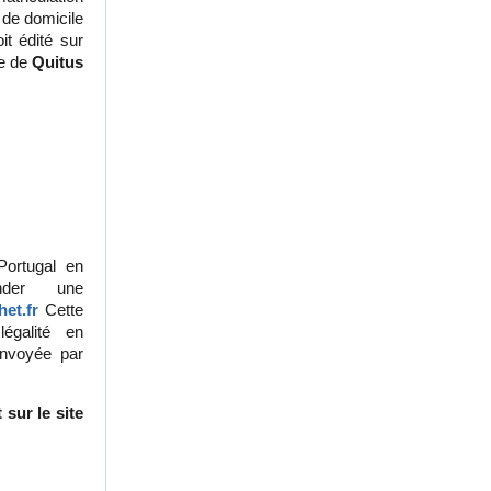
t de domicile
t édité sur
de de
Quitus
 Portugal en
mander une
et.fr
Cette
 légalité en
envoyée par
sur le site