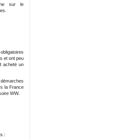
gne sur le
es.
 obligatoires
s et ont peu
t acheté un
démarches
rs la France
isoire WW.
us :