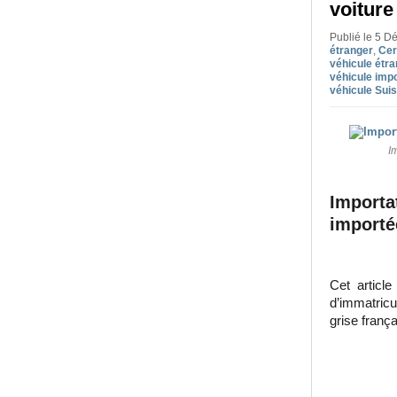
voitur
Publié le 5 
étranger
,
Cer
véhicule étra
véhicule imp
véhicule Sui
I
Importa
importé
Cet articl
d’immatricu
grise franç