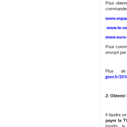
Pour obten
commander 
www.espac
www.le-cer
www.euro-
Pour comman
envoyé par 
Plus d
gouv.fr/201
2: Obtenir 
Il faudra s
payer la T
impôts la f