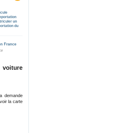
icule
mportation
iculer un
ortation du
ce
 voiture
 la demande
oir la carte