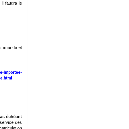
il faudra le
 commande et
re-importee-
le.html
cas échéant
u service des
atriculation