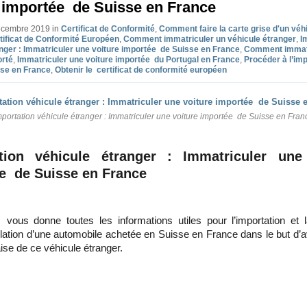
e importée de Suisse en France
Décembre 2019 in
Certificat de Conformité
,
Comment faire la carte grise d'un véh
tificat de Conformité Européen
,
Comment immatriculer un véhicule étranger
,
I
nger : Immatriculer une voiture importée de Suisse en France
,
Comment immatr
orté
,
Immatriculer une voiture importée du Portugal en France
,
Procéder à l’imp
sse en France
,
Obtenir le certificat de conformité européen
mportation véhicule étranger : Immatriculer une voiture importée de Suisse en Fran
tion véhicule étranger : Immatriculer une
e de Suisse en France
e vous donne toutes les informations utiles pour l’importation et
lation d’une automobile achetée en Suisse en France dans le but d’av
aise de ce véhicule étranger.