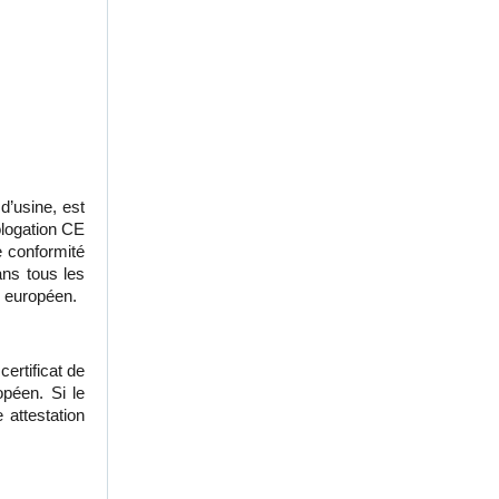
d’usine, est
ologation CE
e conformité
ns tous les
e européen.
certificat de
opéen. Si le
 attestation