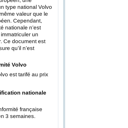
uropéen, une
 un type national Volvo
 même valeur que le
opéen. Cependant,
té nationale n’est
immatriculer un
er. Ce document est
ure qu’il n’est
rmité Volvo
lvo est tarifé au prix
tification nationale
onformité française
 en 3 semaines.