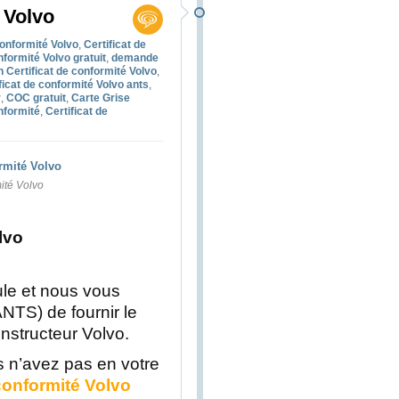
 Volvo
conformité Volvo
,
Certificat de
nformité Volvo gratuit
,
demande
n Certificat de conformité Volvo
,
ficat de conformité Volvo ants
,
r
,
COC gratuit
,
Carte Grise
nformité
,
Certificat de
mité Volvo
lvo
le et nous vous
ANTS) de fournir le
onstructeur Volvo.
us n’avez pas en votre
 conformité Volvo