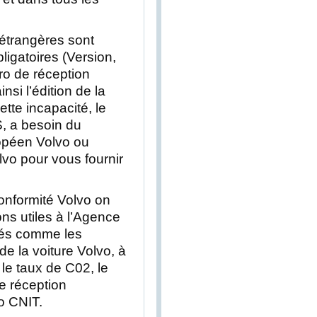
 étrangères sont
igatoires (Version,
ro de réception
si l’édition de la
ette incapacité, le
S, a besoin du
ropéen Volvo ou
olvo pour vous fournir
 conformité Volvo on
ons utiles à l’Agence
sés comme les
e la voiture Volvo, à
 le taux de C02, le
e réception
o CNIT.