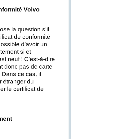
onformité Volvo
e la question s’il
ificat de conformité
 possible d’avoir un
itement si et
st neuf ! C’est-à-dire
nt donc pas de carte
 Dans ce cas, il
r étranger du
r le certificat de
ment