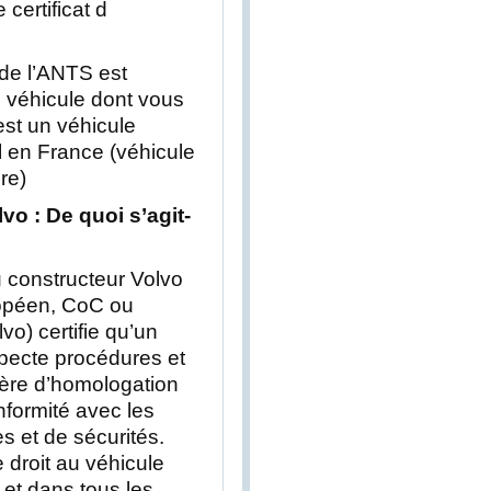
certificat d
de l’ANTS est
e véhicule dont vous
est un véhicule
l en France (véhicule
re)
vo : De quoi s’agit-
u constructeur Volvo
ropéen, CoC ou
lvo) certifie qu’un
specte procédures et
ère d’homologation
nformité avec les
 et de sécurités.
 droit au véhicule
 et dans tous les