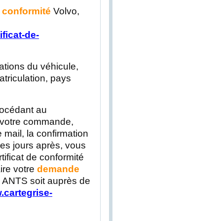
e conformité
Volvo,
ficat-de-
ations du véhicule,
triculation, pays
rocédant au
e votre commande,
 mail, la confirmation
s jours après, vous
tificat de conformité
aire votre
demande
te ANTS soit auprès de
.cartegrise-