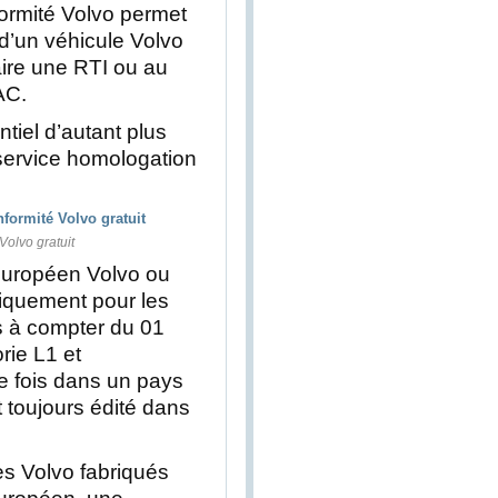
nformité Volvo permet
n d’un véhicule Volvo
aire une RTI ou au
AC.
tiel d’autant plus
e service homologation
Volvo gratuit
 Européen Volvo ou
iquement pour les
s à compter du 01
rie L1 et
e fois dans un pays
toujours édité dans
es Volvo fabriqués