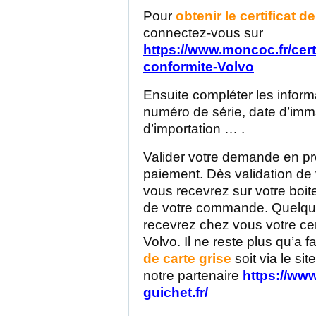
Pour
obtenir le certificat d
connectez-vous sur
https://www.moncoc.fr/certi
conformite-Volvo
Ensuite compléter les inform
numéro de série, date d’imma
d’importation … .
Valider votre demande en p
paiement. Dès validation d
vous recevrez sur votre boite
de votre commande. Quelque
recevrez chez vous votre cer
Volvo. Il ne reste plus qu’a f
de carte grise
soit via le si
notre partenaire
https://www
guichet.fr/