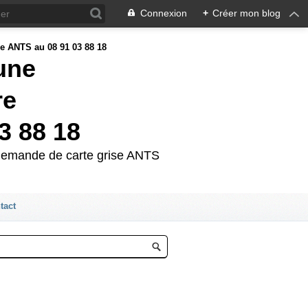
Connexion
+
Créer mon blog
'une
re
3 88 18
e demande de carte grise ANTS
tact