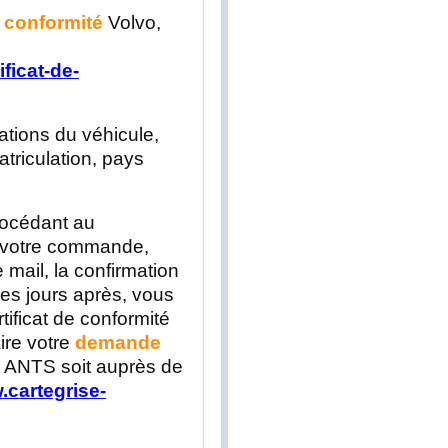
e conformité
Volvo,
ficat-de-
ations du véhicule,
triculation, pays
rocédant au
e votre commande,
 mail, la confirmation
s jours après, vous
tificat de conformité
aire votre
demande
te ANTS soit auprès de
.cartegrise-