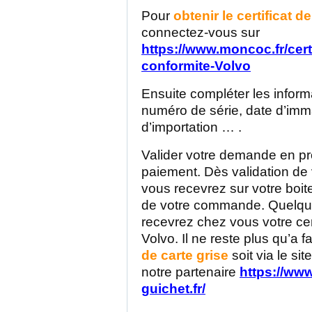
Pour
obtenir le certificat d
connectez-vous sur
https://www.moncoc.fr/certi
conformite-Volvo
Ensuite compléter les inform
numéro de série, date d’imma
d’importation … .
Valider votre demande en p
paiement. Dès validation d
vous recevrez sur votre boite
de votre commande. Quelque
recevrez chez vous votre cer
Volvo. Il ne reste plus qu’a f
de carte grise
soit via le si
notre partenaire
https://www
guichet.fr/