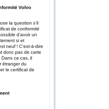
onformité Volvo
e la question s’il
ificat de conformité
 possible d’avoir un
itement si et
st neuf ! C’est-à-dire
nt donc pas de carte
 Dans ce cas, il
r étranger du
r le certificat de
ment