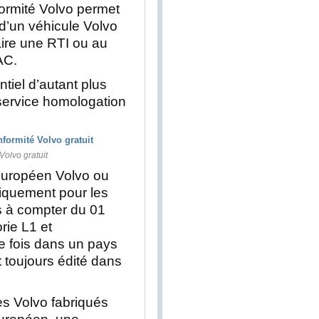
nformité Volvo permet
n d’un véhicule Volvo
aire une RTI ou au
AC.
tiel d’autant plus
e service homologation
Volvo gratuit
 Européen Volvo ou
iquement pour les
s à compter du 01
rie L1 et
e fois dans un pays
toujours édité dans
es Volvo fabriqués