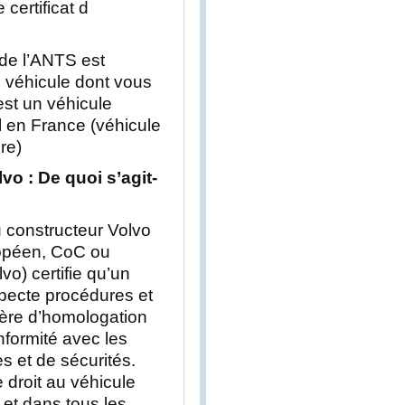
certificat d
de l’ANTS est
e véhicule dont vous
est un véhicule
l en France (véhicule
re)
vo : De quoi s’agit-
u constructeur Volvo
ropéen, CoC ou
lvo) certifie qu’un
specte procédures et
ère d’homologation
nformité avec les
 et de sécurités.
 droit au véhicule
 et dans tous les