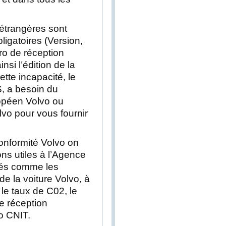
 étrangères sont
igatoires (Version,
ro de réception
si l’édition de la
ette incapacité, le
S, a besoin du
ropéen Volvo ou
olvo pour vous fournir
 conformité Volvo on
ons utiles à l’Agence
sés comme les
e la voiture Volvo, à
 le taux de C02, le
e réception
o CNIT.