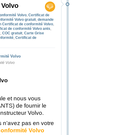
 Volvo
conformité Volvo
,
Certificat de
nformité Volvo gratuit
,
demande
n Certificat de conformité Volvo
,
ficat de conformité Volvo ants
,
r
,
COC gratuit
,
Carte Grise
nformité
,
Certificat de
mité Volvo
lvo
le et nous vous
ANTS) de fournir le
onstructeur Volvo.
us n’avez pas en votre
 conformité Volvo