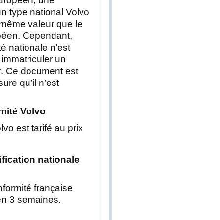
uropéen, une
 un type national Volvo
 même valeur que le
opéen. Cependant,
té nationale n’est
immatriculer un
er. Ce document est
ure qu’il n’est
rmité Volvo
lvo est tarifé au prix
tification nationale
onformité française
 en 3 semaines.