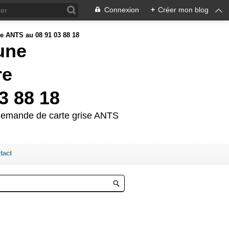
Connexion
+
Créer mon blog
'une
re
3 88 18
e demande de carte grise ANTS
tact