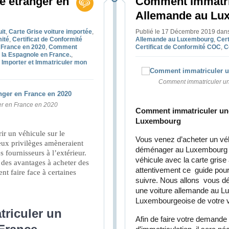
e étranger en
Comment immatric
Allemande au Lu
it
,
Carte Grise voiture importée
,
Publié le 17 Décembre 2019
dan
mité
,
Certificat de Conformité
Allemande au Luxembourg
,
Cert
n France en 2020
,
Comment
Certificat de Conformité COC
,
C
 la Espagnole en France.
,
,
Importer et Immatriculer mon
Comment immatriculer u
ger en France en 2020
Comment immatriculer une
Luxembourg
ir un véhicule sur le
Vous venez d’acheter un vé
reux privilèges amèneraient
déménager au Luxembourg e
s fournisseurs à l’extérieur.
véhicule avec la carte gris
 des avantages à acheter des
attentivement ce guide pou
nt faire face à certaines
suivre. Nous allons vous dét
une voiture allemande au Lu
Luxembourgeoise de votre v
triculer un
Afin de faire votre demand