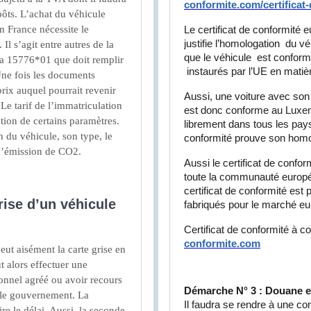
conformite.com/certificat
pôts. L’achat du véhicule
n France nécessite le
Le certificat de conformit
justifie l’homologation du véh
l s’agit entre autres de la
que le véhicule est conform
fa 15776*01 que doit remplir
instaurés par l’UE en mati
 Une fois les documents
prix auquel pourrait revenir
Aussi, une voiture avec son
Le tarif de l’immatriculation
est donc conforme au Luxem
tion de certains paramètres.
librement dans tous les pay
n du véhicule, son type, le
conformité prouve son homo
d’émission de CO2.
Aussi le certificat de confo
toute la communauté européen
certificat de conformité est
rise d’un véhicule
fabriqués pour le marché e
Certificat de conformité à
conformite.com
eut aisément la carte grise en
t alors effectuer une
onnel agréé ou avoir recours
Démarche N° 3 : Douane e
 le gouvernement. La
Il faudra se rendre à une c
e le délai. Aussi, la seconde