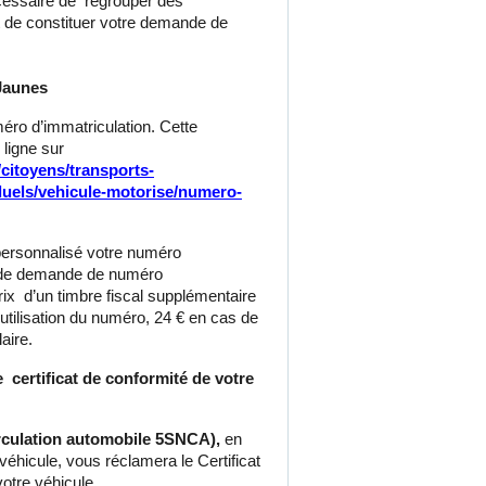
écessaire de regrouper des
de constituer votre demande de
Jaunes
éro d’immatriculation. Cette
 ligne sur
r/citoyens/transports-
iduels/vehicule-motorise/numero-
 personnalisé votre numéro
is de demande de numéro
rix d’un timbre fiscal supplémentaire
utilisation du numéro, 24 € en cas de
laire.
 certificat de conformité de votre
irculation automobile 5SNCA),
en
véhicule, vous réclamera le Certificat
otre véhicule.