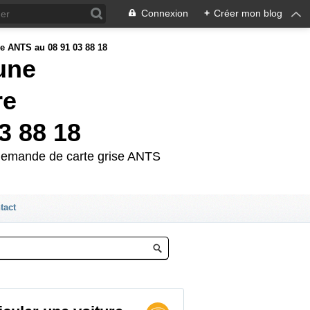
Connexion
+
Créer mon blog
'une
re
3 88 18
e demande de carte grise ANTS
tact