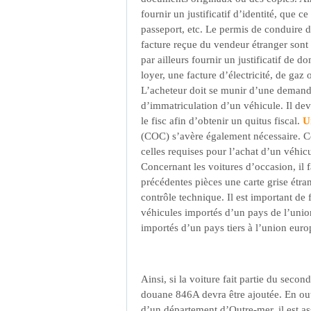
fournir un justificatif d’identité, que ce
passeport, etc. Le permis de conduire du
facture reçue du vendeur étranger sont 
par ailleurs fournir un justificatif de d
loyer, une facture d’électricité, de ga
L’acheteur doit se munir d’une demande
d’immatriculation d’un véhicule. Il de
le fisc afin d’obtenir un quitus fiscal.
U
(COC) s’avère également nécessaire. Ce
celles requises pour l’achat d’un véhicu
Concernant les voitures d’occasion, il 
précédentes pièces une carte grise étran
contrôle technique. Il est important de 
véhicules importés d’un pays de l’uni
importés d’un pays tiers à l’union eur
Ainsi, si la voiture fait partie du secon
douane 846A devra être ajoutée. En outr
d’un département d’Outre-mer, il est ass