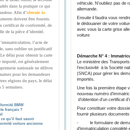
véhicule. N’oubliez pas de 
ltés dans la pratique ce qui
allemande.
mandeur. Afin d’
obtenir la
Ensuite il faudra vous rendr
uments doivent être fournis.
le dédouaner de votre voitu
du certificat de conformité, de
avec vous la carte grise all
le de la pièce d’identité.
voiture
’immatriculation, l’acte de
, sans oublier un justificatif
Le délai pour obtenir la carte
Démarche N° 4 : Immatricu
e importé, est généralement
Le ministère des Transport
l’exclusivité à la Société na
primerie nationale ne délivre
(SNCA) pour gérer les dema
semaines pour les demandeurs
importés.
tres régions du pays, le délai
à 5 semaines.
Une fois la première étape va
nouveau numéro d’immatricu
d’obtention d'un certificat d'
onformité BMW
Pour constituer votre doss
te français ?
fournir plusieurs documents 
el
ce qu’il faut savoir
- le formulaire de demande
nformité voiture ancienne
d’immatriculation complété e