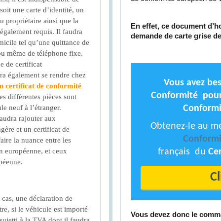
 soit une carte d’identité, un
 propriétaire ainsi que la
En effet, ce document d’h
également requis. Il faudra
demande de carte grise de
omicile tel qu’une quittance de
z ou même de téléphone fixe.
 de certificat
vra également se rendre chez
Vous avez bes
n certificat de conformité
Conformité pour 
s différentes pièces sont
le neuf à l’étranger.
Conformi
faudra rajouter aux
Obtenez-le au mei
gère et un certificat de
Conformi
faire la nuance entre les
on européenne, et ceux
français du
Cer
opéenne.
Cl
d cas, une déclaration de
e, si le véhicule est importé
Vous devez donc le comma
ujetti à la TVA dont il faudra