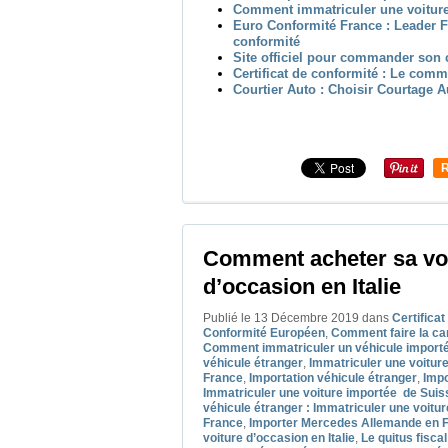
Comment immatriculer une voiture
Euro Conformité France : Leader Fr
conformité
Site officiel pour commander son c
Certificat de conformité : Le com
Courtier Auto : Choisir Courtage A
R
Comment acheter sa vo
d’occasion en Italie
Publié le 13 Décembre 2019
dans
Certifica
Conformité Européen
,
Comment faire la car
Comment immatriculer un véhicule import
véhicule étranger
,
Immatriculer une voitur
France
,
Importation véhicule étranger
,
Impo
Immatriculer une voiture importée de Suis
véhicule étranger : Immatriculer une voitu
France
,
Importer Mercedes Allemande en 
voiture d’occasion en Italie
,
Le quitus fiscal