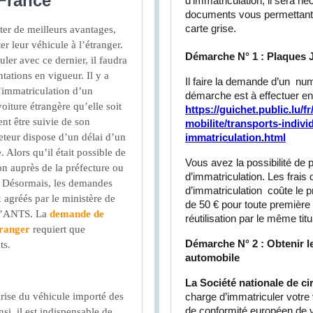
 France
d’immatriculation, il sera n
documents vous permettant 
carte grise.
ter de meilleurs avantages,
r leur véhicule à l’étranger.
Démarche N° 1 : Plaques 
ler avec ce dernier, il faudra
tations en vigueur. Il y a
Il faire la demande d’un num
l’immatriculation d’un
démarche est à effectuer en
oiture étrangère qu’elle soit
https://guichet.public.lu/f
nt être suivie de son
mobilite/transports-indiv
heteur dispose d’un délai d’un
immatriculation.html
 Alors qu’il était possible de
Vous avez la possibilité de
n auprès de la préfecture ou
d’immatriculation. Les fra
s. Désormais, les demandes
d’immatriculation coûte le p
 agréés par le ministère de
de 50 € pour toute première 
e l’ANTS. La
demande de
réutilisation par le même titu
tranger
requiert que
Démarche N° 2 : Obtenir le
ts.
automobile
La Société nationale de c
 grise du véhicule importé des
charge d’immatriculer votre 
de conformité européen de v
i, il est indispensable de