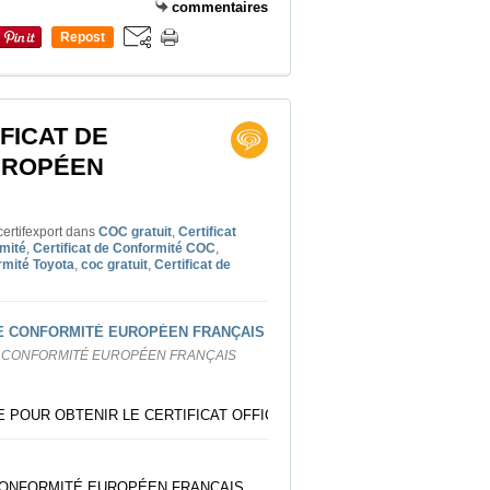
commentaires
Repost
0
FICAT DE
UROPÉEN
ertifexport
dans
COC gratuit
,
Certificat
rmité
,
Certificat de Conformité COC
,
rmité Toyota
,
coc gratuit
,
Certificat de
E CONFORMITÉ EUROPÉEN FRANÇAIS
 POUR OBTENIR LE CERTIFICAT OFFICIEL
 CONFORMITÉ EUROPÉEN FRANÇAIS