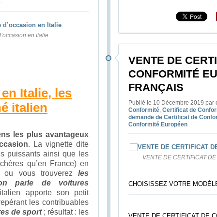
e
occasion en Italie
VENTE DE CERTI
CONFORMITÉ E
FRANÇAIS
n Italie, les
Publié le 10 Décembre 2019 par c
 italien
Conformité
,
Certificat de Confo
demande de Certificat de Confo
Conformité Européen
ns les plus avantageux
occasion
. La vignette dite
s puissants ainsi que les
VENTE DE CERTIFICAT D
 chères qu’en France) en
ys ou vous trouverez
les
’on parle de voitures
CHOISISSEZ VOTRE MODÈLE
italien apporte son petit
epérant les contribuables
res de sport
; résultat : les
VENTE DE CERTIFICAT DE