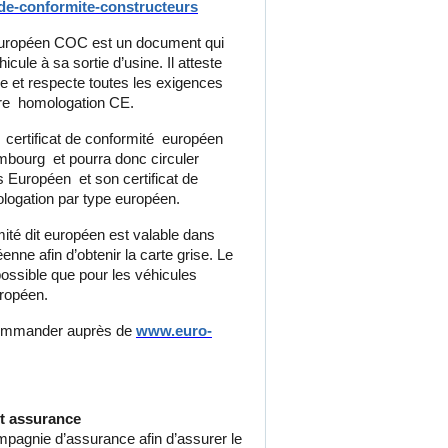
-de-conformite-constructeurs
é européen COC est un document qui
icule à sa sortie d’usine. Il atteste
e et respecte toutes les exigences
ère homologation CE.
 certificat de conformité européen
bourg et pourra donc circuler
s Européen et son certificat de
logation par type européen.
rmité dit européen est valable dans
ne afin d’obtenir la carte grise. Le
 possible que pour les véhicules
uropéen.
 commander auprès de
www.euro-
t assurance
ompagnie d’assurance afin d’assurer le