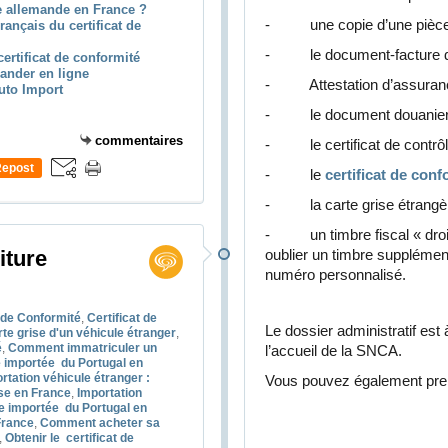
 allemande en France ?
- une copie d’une pièce d
ançais du certificat de
- le document-facture du
ertificat de conformité
mander en ligne
- Attestation d’assuran
uto Import
- le document douanier (
commentaires
- le certificat de contrôle
epost
- le
certificat de con
0
- la carte grise étrangèr
- un timbre fiscal « droit
iture
oublier un timbre supplémen
numéro personnalisé.
t de Conformité
,
Certificat de
Le dossier administratif est
te grise d'un véhicule étranger
,
é
,
Comment immatriculer un
l’accueil de la SNCA.
e importée du Portugal en
rtation véhicule étranger :
Vous pouvez également pren
se en France
,
Importation
re importée du Portugal en
France
,
Comment acheter sa
,
Obtenir le certificat de