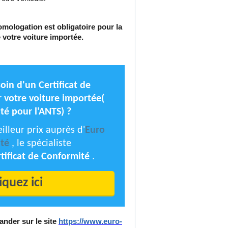
omologation est obligatoire pour la
 votre voiture importée.
oin d'un Certificat de
votre voiture importée(
té pour l'ANTS) ?
lleur prix auprès d'
Euro
té
, le spécialiste
tificat de Conformité
.
iquez ici
nder sur le site
https://www.euro-